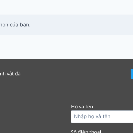
chọn của bạn.
inh vật đá
Họ và tên
Số điện thoại