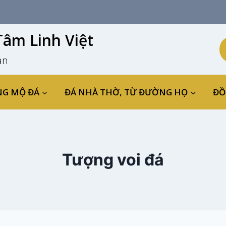
âm Linh Việt
an
NG MỘ ĐÁ
ĐÁ NHÀ THỜ, TỪ ĐƯỜNG HỌ
ĐỒ
Tượng voi đá