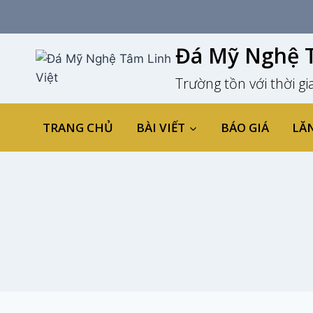
Skip
to
content
Đá Mỹ Nghệ T
Trường tồn với thời gi
TRANG CHỦ
BÀI VIẾT
BÁO GIÁ
LĂ