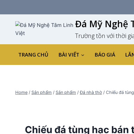
Skip
to
content
Đá Mỹ Nghệ T
Trường tồn với thời gi
TRANG CHỦ
BÀI VIẾT
BÁO GIÁ
LĂ
Home
/
Sản phẩm
/
Sản phẩm
/
Đá nhà thờ
/
Chiếu đá tùng
Chiếu đá tùng hạc bán t