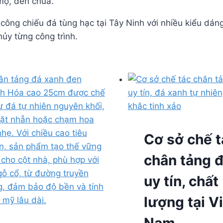
 mộ, đền chùa.
i công chiếu đá tùng hạc tại Tây Ninh với nhiều kiểu dán
hủy từng công trình.
Cơ sở chế t
chân tảng 
uy tín, chất
lượng tại V
Nam