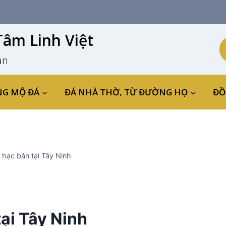
âm Linh Việt
an
NG MỘ ĐÁ
ĐÁ NHÀ THỜ, TỪ ĐƯỜNG HỌ
ĐỒ
 hạc bán tại Tây Ninh
ại Tây Ninh