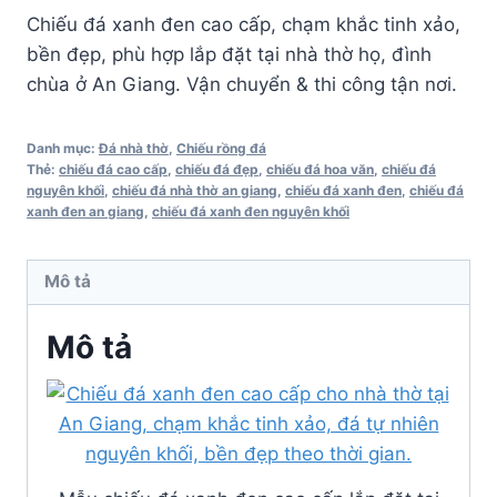
Chiếu đá xanh đen cao cấp, chạm khắc tinh xảo,
bền đẹp, phù hợp lắp đặt tại nhà thờ họ, đình
chùa ở An Giang. Vận chuyển & thi công tận nơi.
Danh mục:
Đá nhà thờ
,
Chiếu rồng đá
Thẻ:
chiếu đá cao cấp
,
chiếu đá đẹp
,
chiếu đá hoa văn
,
chiếu đá
nguyên khối
,
chiếu đá nhà thờ an giang
,
chiếu đá xanh đen
,
chiếu đá
xanh đen an giang
,
chiếu đá xanh đen nguyên khối
Mô tả
Mô tả