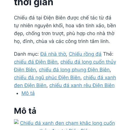
thời gian
Chiếu đá tại Điện Biên được chế tác từ đá
tự nhiên nguyên khối, hoa văn tinh xảo, bền
đẹp, chống trơn trượt, phù hợp cho nhà thờ
họ, đình, chùa và các công trình tâm linh.
Danh mục:
Đá nhà thờ
,
Chiếu rồng đá
Thẻ:
chiếu đá Điện Biên
,
chiếu đá long cuốn thủy
Điện Biên
,
chiếu đá long phụng Điện Biên
,
chiếu đá ngũ phúc Điện Biên
,
chiếu đá xanh
đen Điện Biên
,
chiếu đá xanh rêu Điện Biên
Mô tả
Mô tả