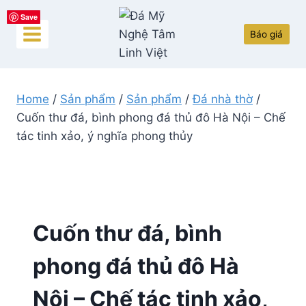
Skip
Save
Save
Save
Save
Save
to
Báo giá
content
Home
/
Sản phẩm
/
Sản phẩm
/
Đá nhà thờ
/
Cuốn thư đá, bình phong đá thủ đô Hà Nội – Chế
tác tinh xảo, ý nghĩa phong thủy
Cuốn thư đá, bình
phong đá thủ đô Hà
Nội – Chế tác tinh xảo,