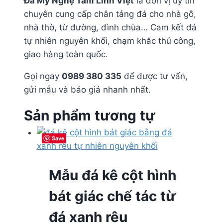
Đá Mỹ Nghệ Tâm Linh Việt
là đơn vị uy tín
chuyên cung cấp chân tảng đá cho nhà gỗ,
nhà thờ, từ đường, đình chùa… Cam kết đá
tự nhiên nguyên khối, chạm khắc thủ công,
giao hàng toàn quốc.
Gọi ngay
0989 380 335
để được tư vấn,
gửi mẫu và báo giá nhanh nhất.
Sản phẩm tương tự
Save
Save
Save
Save
Mẫu đá kê cột hình
bát giác chế tác từ
đá xanh rêu