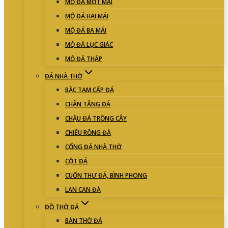
MỘ ĐÁ MỘT MÁI
MỘ ĐÁ HAI MÁI
MỘ ĐÁ BA MÁI
MỘ ĐÁ LỤC GIÁC
MỘ ĐÁ THÁP
ĐÁ NHÀ THỜ
BẬC TAM CẤP ĐÁ
CHÂN TẢNG ĐÁ
CHẬU ĐÁ TRỒNG CÂY
CHIẾU RỒNG ĐÁ
CỔNG ĐÁ NHÀ THỜ
CỘT ĐÁ
CUỐN THƯ ĐÁ, BÌNH PHONG
LAN CAN ĐÁ
ĐỒ THỜ ĐÁ
BÀN THỜ ĐÁ