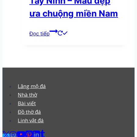
Tây Ninh – Mẫu đẹp
ưa chuộng miền Nam
Đọc tiếp
Lăng mộ đá
Nhà thờ
Bài viết
Đồ thờ đá
Linh vật đá