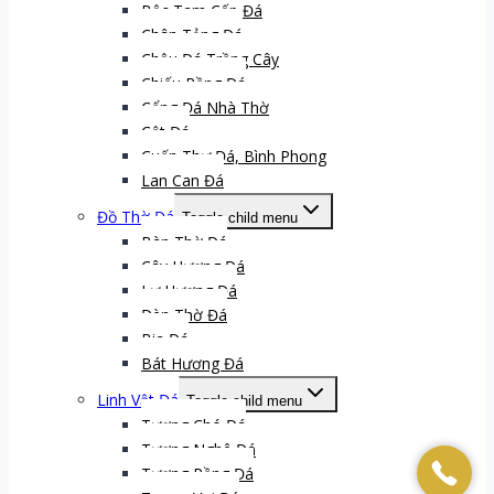
Bậc Tam Cấp Đá
Chân Tảng Đá
Chậu Đá Trồng Cây
Chiếu Rồng Đá
Cổng Đá Nhà Thờ
Cột Đá
Cuốn Thư Đá, Bình Phong
Lan Can Đá
Đồ Thờ Đá
Toggle child menu
Bàn Thờ Đá
Cây Hương Đá
Lư Hương Đá
Đèn Thờ Đá
Bia Đá
Bát Hương Đá
Linh Vật Đá
Toggle child menu
Tượng Chó Đá
Tượng Nghê Đá
Tượng Rồng Đá