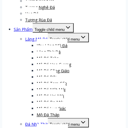
Tượng Rồng Đá
Tượng Nghê Đá
Hạc Đá
Tượng Rùa Đá
Sản Phẩm
Toggle child menu
Lăng Mộ Đá
Toggle child menu
Khu Lăng Mộ Đá
Lăng Thờ Đá
Mộ Đá Tròn
Mộ Đá Hoa Cương
Mộ Đá Công Giáo
Mộ Đá Đôi
Mộ Đá Tam Cấp
Mộ Đá Một Mái
Mộ Đá Hai Mái
Mộ Đá Ba Mái
Mộ Đá Lục Giác
Mộ Đá Tháp
Đá Nhà Thờ
Toggle child menu