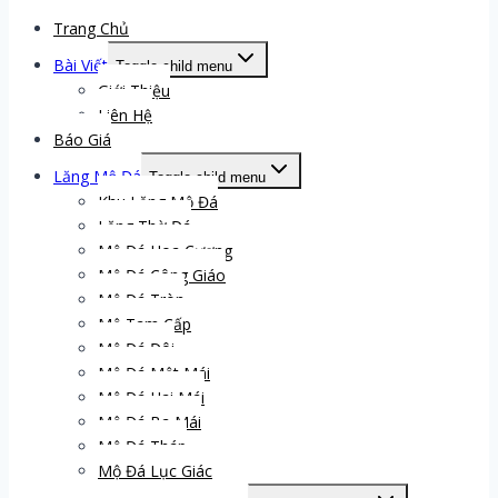
Trang Chủ
Bài Viết
Toggle child menu
Giới Thiệu
Liên Hệ
Báo Giá
Lăng Mộ Đá
Toggle child menu
Khu Lăng Mộ Đá
Lăng Thờ Đá
Mộ Đá Hoa Cương
Mộ Đá Công Giáo
Mộ Đá Tròn
Mộ Tam Cấp
Mộ Đá Đôi
Mộ Đá Một Mái
Mộ Đá Hai Mái
Mộ Đá Ba Mái
Mộ Đá Tháp
Mộ Đá Lục Giác