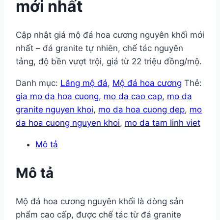
mới nhất
Cập nhật giá mộ đá hoa cương nguyên khối mới
nhất – đá granite tự nhiên, chế tác nguyên
tảng, độ bền vượt trội, giá từ 22 triệu đồng/mộ.
Danh mục:
Lăng mộ đá
,
Mộ đá hoa cương
Thẻ:
gia mo da hoa cuong
,
mo da cao cap
,
mo da
granite nguyen khoi
,
mo da hoa cuong dep
,
mo
da hoa cuong nguyen khoi
,
mo da tam linh viet
Mô tả
Mô tả
Mộ đá hoa cương nguyên khối là dòng sản
phẩm cao cấp, được chế tác từ đá granite