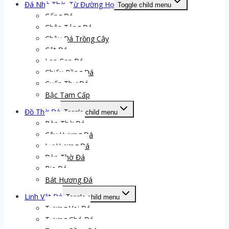
Đá Nhà Thờ, Từ Đường Họ
Toggle child menu
Cổng Đá
Chân Tảng Đá
Chậu Đá Trồng Cây
Cột Đá
Lan Can Đá
Chiếu Rồng Đá
Cuốn Thư Đá
Bậc Tam Cấp
Đồ Thờ Đá
Toggle child menu
Bàn Thờ Đá
Cây Hương Đá
Lư Hương Đá
Đèn Thờ Đá
Bia Đá
Bát Hương Đá
Linh Vật Đá
Toggle child menu
Tượng Voi Đá
Tượng Chó Đá