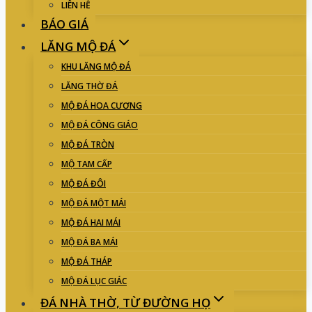
LIÊN HỆ
BÁO GIÁ
LĂNG MỘ ĐÁ
KHU LĂNG MỘ ĐÁ
LĂNG THỜ ĐÁ
MỘ ĐÁ HOA CƯƠNG
MỘ ĐÁ CÔNG GIÁO
MỘ ĐÁ TRÒN
MỘ TAM CẤP
MỘ ĐÁ ĐÔI
MỘ ĐÁ MỘT MÁI
MỘ ĐÁ HAI MÁI
MỘ ĐÁ BA MÁI
MỘ ĐÁ THÁP
MỘ ĐÁ LỤC GIÁC
ĐÁ NHÀ THỜ, TỪ ĐƯỜNG HỌ