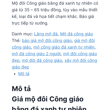
Mộ đôi Công giáo bằng đá xanh tự nhiên có
giá từ 35 – 65 triệu đồng, tùy vào mẫu thiết
kế, loại đá và họa tiết chạm khắc. Báo giá
trực tiếp từ xưởng.
Danh mục:
Lăng mộ đá
,
Mộ đá công giáo
Thẻ:
báo giá mộ đôi công giáo
,
giá mộ đôi
công giáo
,
mộ công giáo đá xanh tự nhiên
,
mộ đá công giáo 2 người
,
mộ đôi công giáo
đẹp
,
mộ đôi đá công giáo
,
xây mộ đôi công
giáo đẹp
Mô tả
Mô tả
Giá mộ đôi Công giáo
bằng đá xanh tự nhiên