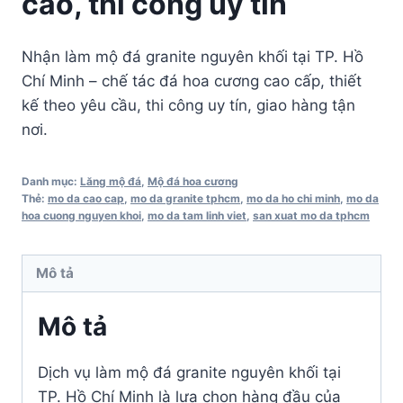
cao, thi công uy tín
Nhận làm mộ đá granite nguyên khối tại TP. Hồ
Chí Minh – chế tác đá hoa cương cao cấp, thiết
kế theo yêu cầu, thi công uy tín, giao hàng tận
nơi.
Danh mục:
Lăng mộ đá
,
Mộ đá hoa cương
Thẻ:
mo da cao cap
,
mo da granite tphcm
,
mo da ho chi minh
,
mo da
hoa cuong nguyen khoi
,
mo da tam linh viet
,
san xuat mo da tphcm
Mô tả
Mô tả
Dịch vụ làm mộ đá granite nguyên khối tại
TP. Hồ Chí Minh là lựa chọn hàng đầu của