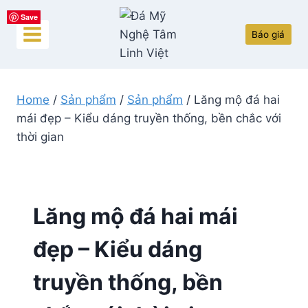
Skip
Save
Save
Save
Save
Save
to
Báo giá
content
Home
/
Sản phẩm
/
Sản phẩm
/
Lăng mộ đá hai
mái đẹp – Kiểu dáng truyền thống, bền chắc với
thời gian
Lăng mộ đá hai mái
đẹp – Kiểu dáng
truyền thống, bền