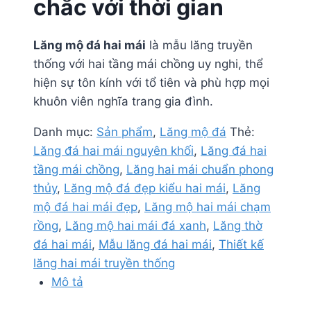
chắc với thời gian
Lăng mộ đá hai mái
là mẫu lăng truyền
thống với hai tầng mái chồng uy nghi, thể
hiện sự tôn kính với tổ tiên và phù hợp mọi
khuôn viên nghĩa trang gia đình.
Danh mục:
Sản phẩm
,
Lăng mộ đá
Thẻ:
Lăng đá hai mái nguyên khối
,
Lăng đá hai
tầng mái chồng
,
Lăng hai mái chuẩn phong
thủy
,
Lăng mộ đá đẹp kiểu hai mái
,
Lăng
mộ đá hai mái đẹp
,
Lăng mộ hai mái chạm
rồng
,
Lăng mộ hai mái đá xanh
,
Lăng thờ
đá hai mái
,
Mẫu lăng đá hai mái
,
Thiết kế
lăng hai mái truyền thống
Mô tả