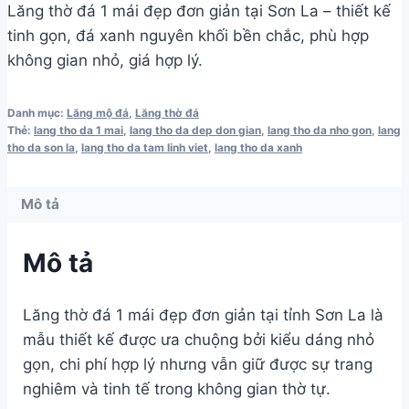
Lăng thờ đá 1 mái đẹp đơn giản tại Sơn La – thiết kế
tinh gọn, đá xanh nguyên khối bền chắc, phù hợp
không gian nhỏ, giá hợp lý.
Danh mục:
Lăng mộ đá
,
Lăng thờ đá
Thẻ:
lang tho da 1 mai
,
lang tho da dep don gian
,
lang tho da nho gon
,
lang
tho da son la
,
lang tho da tam linh viet
,
lang tho da xanh
Mô tả
Mô tả
Lăng thờ đá 1 mái đẹp đơn giản tại tỉnh Sơn La là
mẫu thiết kế được ưa chuộng bởi kiểu dáng nhỏ
gọn, chi phí hợp lý nhưng vẫn giữ được sự trang
nghiêm và tinh tế trong không gian thờ tự.