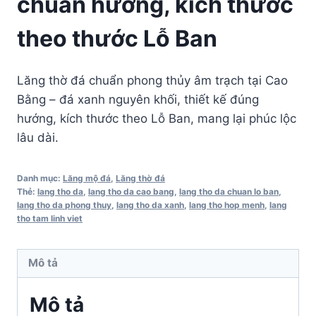
chuẩn hướng, kích thước
theo thước Lỗ Ban
Lăng thờ đá chuẩn phong thủy âm trạch tại Cao
Bằng – đá xanh nguyên khối, thiết kế đúng
hướng, kích thước theo Lỗ Ban, mang lại phúc lộc
lâu dài.
Danh mục:
Lăng mộ đá
,
Lăng thờ đá
Thẻ:
lang tho da
,
lang tho da cao bang
,
lang tho da chuan lo ban
,
lang tho da phong thuy
,
lang tho da xanh
,
lang tho hop menh
,
lang
tho tam linh viet
Mô tả
Mô tả