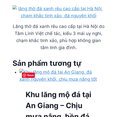
Lăng thờ đá xanh rêu cao cấp tại Hà Nội do
Tâm Linh Việt chế tác, kiểu 3 mái uy nghi,
chạm khắc tinh xảo, phù hợp không gian
tâm linh gia đình.
Sản phẩm tương tự
Save
Save
Save
Save
Khu lăng mộ đá tại
An Giang – Chịu
mưa nắng, bền đá