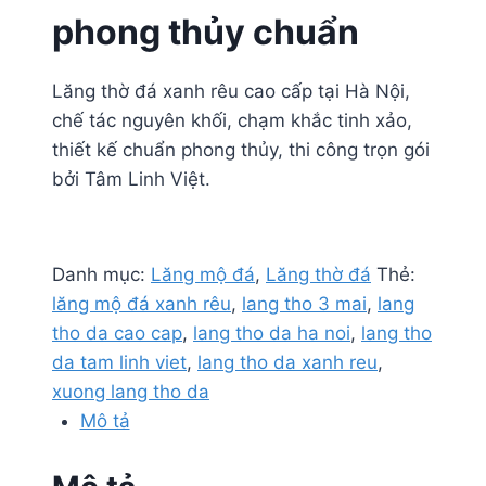
phong thủy chuẩn
Lăng thờ đá xanh rêu cao cấp tại Hà Nội,
chế tác nguyên khối, chạm khắc tinh xảo,
thiết kế chuẩn phong thủy, thi công trọn gói
bởi Tâm Linh Việt.
Danh mục:
Lăng mộ đá
,
Lăng thờ đá
Thẻ:
lăng mộ đá xanh rêu
,
lang tho 3 mai
,
lang
tho da cao cap
,
lang tho da ha noi
,
lang tho
da tam linh viet
,
lang tho da xanh reu
,
xuong lang tho da
Mô tả