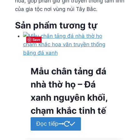
hóa, góp phần giữ gìn truyền thống tâm linh
của gia tộc nơi vùng núi Tây Bắc.
Sản phẩm tương tự
Save
Save
Save
Save
Mẫu chân tảng đá
nhà thờ họ – Đá
xanh nguyên khối,
chạm khắc tinh tế
Đọc tiếp