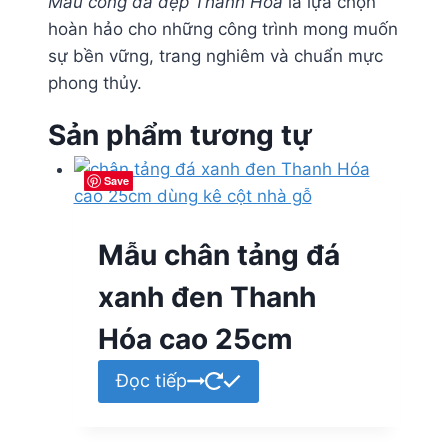
Mẫu cổng đá đẹp Thanh Hóa
là lựa chọn
hoàn hảo cho những công trình mong muốn
sự bền vững, trang nghiêm và chuẩn mực
phong thủy.
Sản phẩm tương tự
Save
Save
Save
Save
Mẫu chân tảng đá
xanh đen Thanh
Hóa cao 25cm
Đọc tiếp