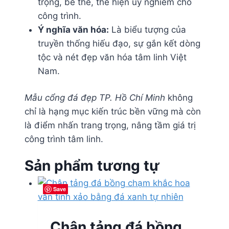
trọng, bề thế, thể hiện uy nghiêm cho
công trình.
Ý nghĩa văn hóa:
Là biểu tượng của
truyền thống hiếu đạo, sự gắn kết dòng
tộc và nét đẹp văn hóa tâm linh Việt
Nam.
Mẫu cổng đá đẹp TP. Hồ Chí Minh
không
chỉ là hạng mục kiến trúc bền vững mà còn
là điểm nhấn trang trọng, nâng tầm giá trị
công trình tâm linh.
Sản phẩm tương tự
Save
Save
Save
Save
Chân tảng đá bồng