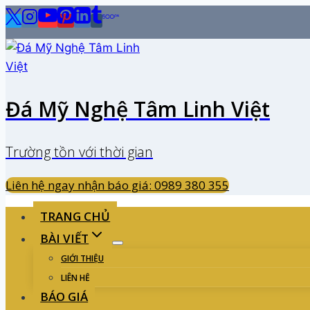
Skip
to
content
Đá Mỹ Nghệ Tâm Linh Việt
Trường tồn với thời gian
Liên hệ ngay nhận báo giá: 0989 380 355
TRANG CHỦ
BÀI VIẾT
GIỚI THIỆU
LIÊN HỆ
BÁO GIÁ