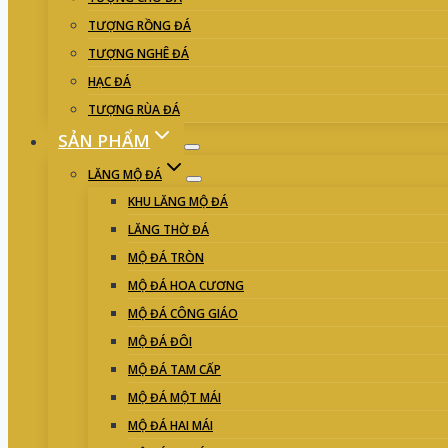
TƯỢNG RỒNG ĐÁ
TƯỢNG NGHÊ ĐÁ
HẠC ĐÁ
TƯỢNG RÙA ĐÁ
SẢN PHẨM
LĂNG MỘ ĐÁ
KHU LĂNG MỘ ĐÁ
LĂNG THỜ ĐÁ
MỘ ĐÁ TRÒN
MỘ ĐÁ HOA CƯƠNG
MỘ ĐÁ CÔNG GIÁO
MỘ ĐÁ ĐÔI
MỘ ĐÁ TAM CẤP
MỘ ĐÁ MỘT MÁI
MỘ ĐÁ HAI MÁI