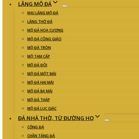
LĂNG MỘ ĐÁ
KHU LĂNG MỘ ĐÁ
LĂNG THỜ ĐÁ
MỘ ĐÁ HOA CƯƠNG
MỘ ĐÁ CÔNG GIÁO
MỘ ĐÁ TRÒN
MỘ TAM CẤP
MỘ ĐÁ ĐÔI
MỘ ĐÁ MỘT MÁI
MỘ ĐÁ HAI MÁI
MỘ ĐÁ BA MÁI
MỘ ĐÁ THÁP
MỘ ĐÁ LỤC GIÁC
ĐÁ NHÀ THỜ, TỪ ĐƯỜNG HỌ
CỔNG ĐÁ
CHÂN TẢNG ĐÁ