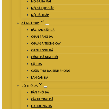
MỘ ĐÁ BA MÁI
MỘ ĐÁ LỤC GIÁC
MỘ ĐÁ THÁP
ĐÁ NHÀ THỜ
BẬC TAM CẤP ĐÁ
CHÂN TẢNG ĐÁ
CHẬU ĐÁ TRỒNG CÂY
CHIẾU RỒNG ĐÁ
CỔNG ĐÁ NHÀ THỜ
CỘT ĐÁ
CUỐN THƯ ĐÁ, BÌNH PHONG
LAN CAN ĐÁ
ĐỒ THỜ ĐÁ
BÀN THỜ ĐÁ
CÂY HƯƠNG ĐÁ
LƯ HƯƠNG ĐÁ