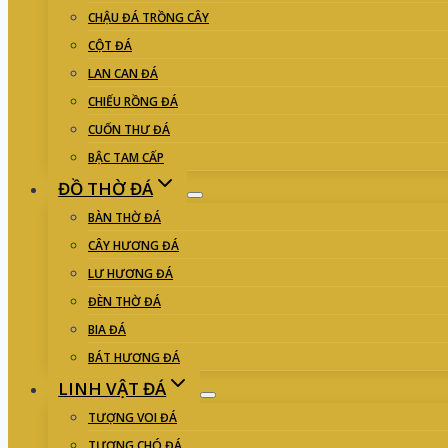
CHẬU ĐÁ TRỒNG CÂY
CỘT ĐÁ
LAN CAN ĐÁ
CHIẾU RỒNG ĐÁ
CUỐN THƯ ĐÁ
BẬC TAM CẤP
ĐỒ THỜ ĐÁ
BÀN THỜ ĐÁ
CÂY HƯƠNG ĐÁ
LƯ HƯƠNG ĐÁ
ĐÈN THỜ ĐÁ
BIA ĐÁ
BÁT HƯƠNG ĐÁ
LINH VẬT ĐÁ
TƯỢNG VOI ĐÁ
TƯỢNG CHÓ ĐÁ