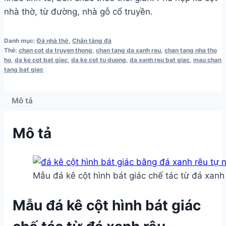
nhà thờ, từ đường, nhà gỗ cổ truyền.
Danh mục:
Đá nhà thờ
,
Chân tảng đá
Thẻ:
chan cot da truyen thong
,
chan tang da xanh reu
,
chan tang nha tho
ho
,
da ke cot bat giac
,
da ke cot tu duong
,
da xanh reu bat giac
,
mau chan
tang bat giac
Mô tả
Mô tả
Mẫu đá kê cột hình bát giác chế tác từ đá xanh 
Mẫu đá kê cột hình bát giác