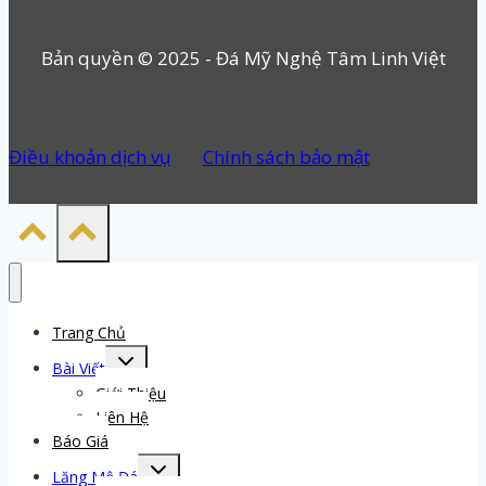
Bản quyền © 2025 - Đá Mỹ Nghệ Tâm Linh Việt
Điều khoản dịch vụ
Chính sách bảo mật
Trang Chủ
Toggle
Bài Viết
child
menu
Giới Thiệu
Liên Hệ
Báo Giá
Toggle
Lăng Mộ Đá
child