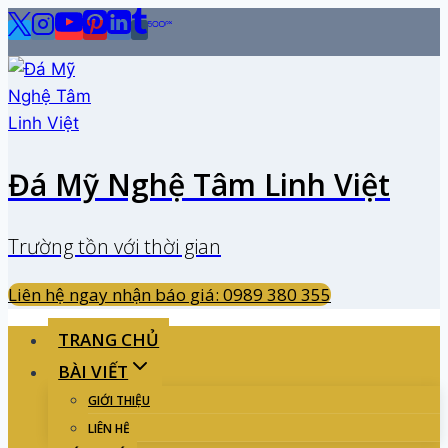
Skip
to
content
Đá Mỹ Nghệ Tâm Linh Việt
Trường tồn với thời gian
Liên hệ ngay nhận báo giá: 0989 380 355
TRANG CHỦ
BÀI VIẾT
GIỚI THIỆU
LIÊN HỆ