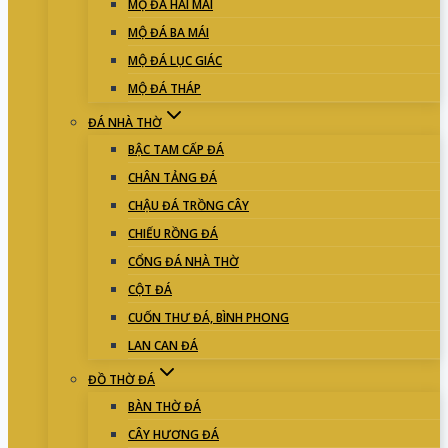
MỘ ĐÁ HAI MÁI
MỘ ĐÁ BA MÁI
MỘ ĐÁ LỤC GIÁC
MỘ ĐÁ THÁP
ĐÁ NHÀ THỜ
BẬC TAM CẤP ĐÁ
CHÂN TẢNG ĐÁ
CHẬU ĐÁ TRỒNG CÂY
CHIẾU RỒNG ĐÁ
CỔNG ĐÁ NHÀ THỜ
CỘT ĐÁ
CUỐN THƯ ĐÁ, BÌNH PHONG
LAN CAN ĐÁ
ĐỒ THỜ ĐÁ
BÀN THỜ ĐÁ
CÂY HƯƠNG ĐÁ