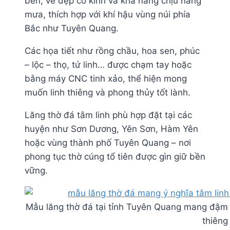
bền, vẻ đẹp cổ kính và khả năng chịu nắng
mưa, thích hợp với khí hậu vùng núi phía
Bắc như Tuyên Quang.
Các họa tiết như rồng chầu, hoa sen, phúc
– lộc – thọ, tứ linh… được chạm tay hoặc
bằng máy CNC tinh xảo, thể hiện mong
muốn linh thiêng và phong thủy tốt lành.
Lăng thờ đá tâm linh phù hợp đặt tại các
huyện như Sơn Dương, Yên Sơn, Hàm Yên
hoặc vùng thành phố Tuyên Quang – nơi
phong tục thờ cúng tổ tiên được gìn giữ bền
vững.
Mẫu lăng thờ đá tại tỉnh Tuyên Quang mang đậm giá
thiêng