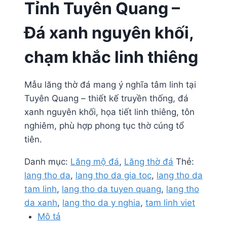
Tỉnh Tuyên Quang –
Đá xanh nguyên khối,
chạm khắc linh thiêng
Mẫu lăng thờ đá mang ý nghĩa tâm linh tại
Tuyên Quang – thiết kế truyền thống, đá
xanh nguyên khối, họa tiết linh thiêng, tôn
nghiêm, phù hợp phong tục thờ cúng tổ
tiên.
Danh mục:
Lăng mộ đá
,
Lăng thờ đá
Thẻ:
lang tho da
,
lang tho da gia toc
,
lang tho da
tam linh
,
lang tho da tuyen quang
,
lang tho
da xanh
,
lang tho da y nghia
,
tam linh viet
Mô tả