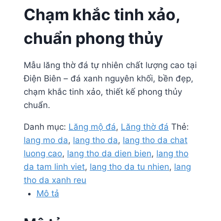
Chạm khắc tinh xảo,
chuẩn phong thủy
Mẫu lăng thờ đá tự nhiên chất lượng cao tại
Điện Biên – đá xanh nguyên khối, bền đẹp,
chạm khắc tinh xảo, thiết kế phong thủy
chuẩn.
Danh mục:
Lăng mộ đá
,
Lăng thờ đá
Thẻ:
lang mo da
,
lang tho da
,
lang tho da chat
luong cao
,
lang tho da dien bien
,
lang tho
da tam linh viet
,
lang tho da tu nhien
,
lang
tho da xanh reu
Mô tả