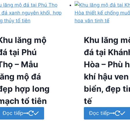
Khu lăng mộ
Khu lăng m
đá tại Phú
đá tại Khán
Thọ – Mẫu
Hòa – Phù 
lăng mộ đá
khí hậu ven
đẹp hợp long
biển, đẹp t
mạch tổ tiên
tế
Đọc tiếp
Đọc tiếp