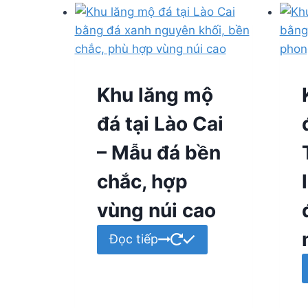
Khu lăng mộ
đá tại Lào Cai
– Mẫu đá bền
chắc, hợp
vùng núi cao
Đọc tiếp