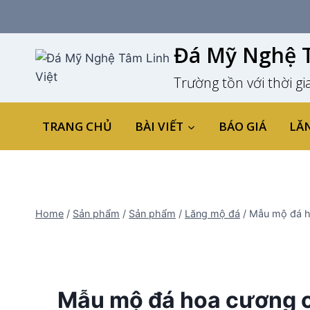
Skip
to
content
Đá Mỹ Nghệ T
Trường tồn với thời gi
TRANG CHỦ
BÀI VIẾT
BÁO GIÁ
LĂ
Home
/
Sản phẩm
/
Sản phẩm
/
Lăng mộ đá
/
Mẫu mộ đá ho
Mẫu mộ đá hoa cương ca