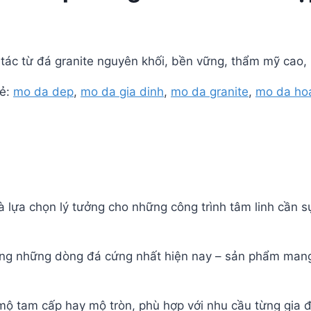
tác từ đá granite nguyên khối, bền vững, thẩm mỹ cao, 
ẻ:
mo da dep
,
mo da gia dinh
,
mo da granite
,
mo da ho
 lựa chọn lý tưởng cho những công trình tâm linh cần s
rong những dòng đá cứng nhất hiện nay – sản phẩm mang
, mộ tam cấp hay mộ tròn, phù hợp với nhu cầu từng gia đ