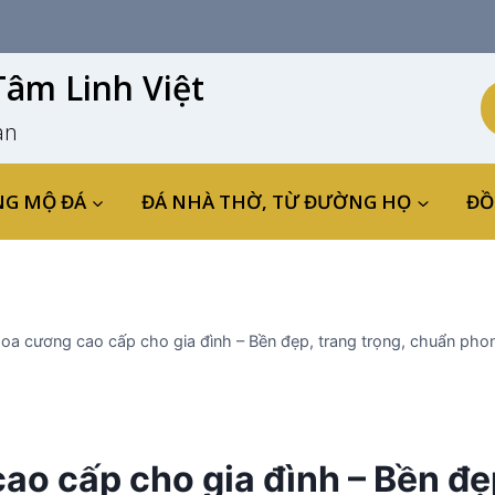
âm Linh Việt
an
NG MỘ ĐÁ
ĐÁ NHÀ THỜ, TỪ ĐƯỜNG HỌ
ĐỒ
a cương cao cấp cho gia đình – Bền đẹp, trang trọng, chuẩn pho
o cấp cho gia đình – Bền đẹp