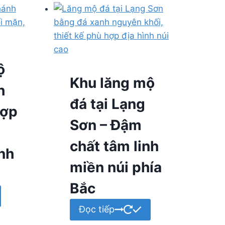
ộ
Khu lăng mộ
h
đá tại Lạng
hợp
Sơn – Đậm
chất tâm linh
inh
miền núi phía
Bắc
Đọc tiếp