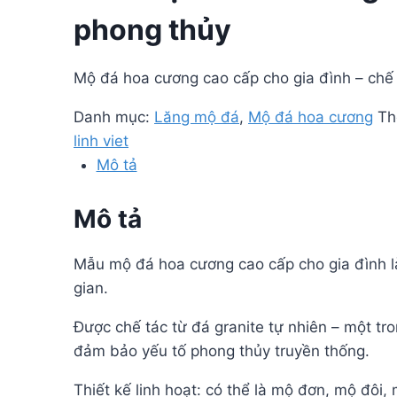
phong thủy
Mộ đá hoa cương cao cấp cho gia đình – chế 
Danh mục:
Lăng mộ đá
,
Mộ đá hoa cương
Th
linh viet
Mô tả
Mô tả
Mẫu mộ đá hoa cương cao cấp cho gia đình là
gian.
Được chế tác từ đá granite tự nhiên – một t
đảm bảo yếu tố phong thủy truyền thống.
Thiết kế linh hoạt: có thể là mộ đơn, mộ đôi