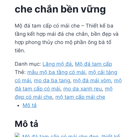
che chắn bền vững
Mộ đá tam cấp có mái che – Thiết kế ba
tầng kết hợp mái đá che chắn, bền đẹp và
hợp phong thủy cho mộ phần ông bà tổ
tiên.
Danh mục:
Lăng mộ đá
,
Mộ đá tam cấp
Thẻ:
mẫu mộ ba tầng có mái
,
mộ cải táng
có mái
,
mo da ba tang
,
mộ đá mái vòm
,
mộ
đá tam cấp có mái
,
mo da xanh reu
,
mộ
đẹp có mái che
,
mộ tam cấp mái che
Mô tả
Mô tả