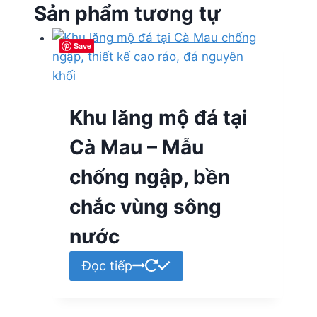
Sản phẩm tương tự
Save
Save
Save
Save
Khu lăng mộ đá tại
Cà Mau – Mẫu
chống ngập, bền
chắc vùng sông
nước
Đọc tiếp