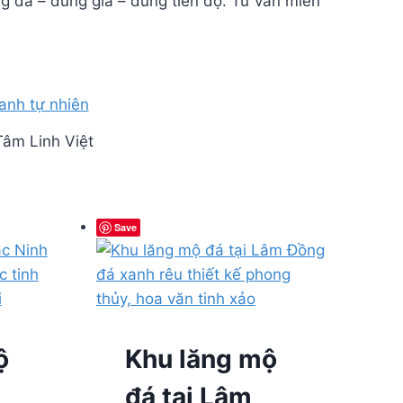
ng đá – đúng giá – đúng tiến độ. Tư vấn miễn
Tâm Linh Việt
Save
ộ
Khu lăng mộ
đá tại Lâm