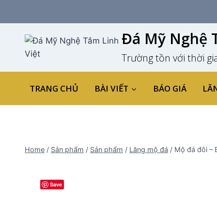
Skip
to
content
Đá Mỹ Nghệ T
Trường tồn với thời gi
TRANG CHỦ
BÀI VIẾT
BÁO GIÁ
LĂ
Home
/
Sản phẩm
/
Sản phẩm
/
Lăng mộ đá
/
Mộ đá đôi – B
Save