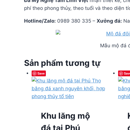
Đá Mỹ Nghệ Tâm Linh Việt
nhận thiết kế, ch
phí theo phong thủy, theo tuổi và theo diện tí
Hotline/Zalo:
0989 380 335 –
Xưởng đá:
Nam
Mẫu mộ đá đô
Sản phẩm tương tự
Save
Sav
Khu lăng mộ
đá tại Phú