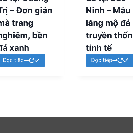
Trị – Đơn giản
Ninh – Mẫu
mà trang
lăng mộ đá
nghiêm, bền
truyền thốn
đá xanh
tinh tế
Đọc tiếp
Đọc tiếp