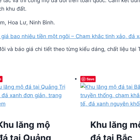
ế tác và thi công mộ đá đôi trên toàn quốc. Cam kết đú
ch khu đất.
, Hoa Lư, Ninh Bình.
i và báo giá chi tiết theo từng kiểu dáng, chất liệu tại 
e
Save
Khu lăng mộ
Khu lăng m
đá tại Quảng
đá tại Bắc