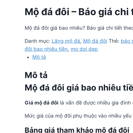
Mộ đá đôi – Báo giá chi 
Mộ đá đôi giá bao nhiêu? Báo giá chi tiết theo
Danh mục:
Lăng mộ đá
,
Mộ đá đôi
Thẻ:
báo 
đôi bao nhiêu tiền
,
mo doi dep
Mô tả
Mô tả
Mộ đá đôi giá bao nhiêu ti
Giá mộ đá đôi
là vấn đề được nhiều gia đình
Mức giá của mộ đôi phụ thuộc vào nhiều yếu t
Bảng giá tham khảo mộ đá đôi