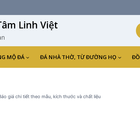
âm Linh Việt
an
NG MỘ ĐÁ
ĐÁ NHÀ THỜ, TỪ ĐƯỜNG HỌ
ĐỒ
áo giá chi tiết theo mẫu, kích thước và chất liệu