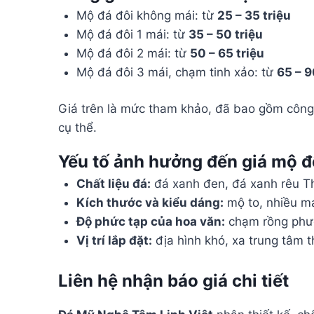
Mộ đá đôi không mái: từ
25 – 35 triệu
Mộ đá đôi 1 mái: từ
35 – 50 triệu
Mộ đá đôi 2 mái: từ
50 – 65 triệu
Mộ đá đôi 3 mái, chạm tinh xảo: từ
65 – 9
Giá trên là mức tham khảo, đã bao gồm công 
cụ thể.
Yếu tố ảnh hưởng đến giá mộ đ
Chất liệu đá:
đá xanh đen, đá xanh rêu Th
Kích thước và kiểu dáng:
mộ to, nhiều mái
Độ phức tạp của hoa văn:
chạm rồng phượ
Vị trí lắp đặt:
địa hình khó, xa trung tâm t
Liên hệ nhận báo giá chi tiết