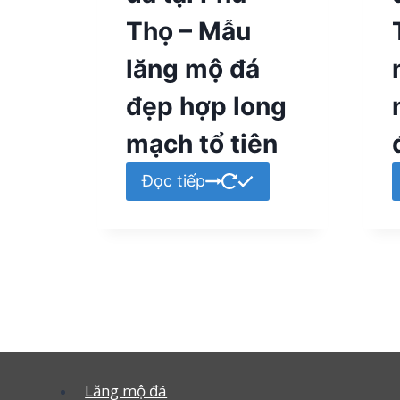
Thọ – Mẫu
lăng mộ đá
đẹp hợp long
mạch tổ tiên
Đọc tiếp
Lăng mộ đá