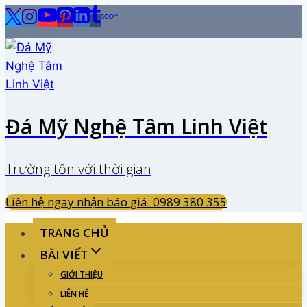
Skip
to
content
Đá Mỹ Nghệ Tâm Linh Việt
Trường tồn với thời gian
Liên hệ ngay nhận báo giá: 0989 380 355
TRANG CHỦ
BÀI VIẾT
GIỚI THIỆU
LIÊN HỆ