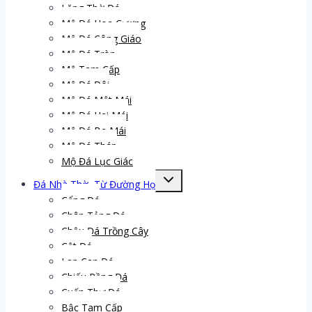
Lăng Thờ Đá
Mộ Đá Hoa Cương
Mộ Đá Công Giáo
Mộ Đá Tròn
Mộ Tam Cấp
Mộ Đá Đôi
Mộ Đá Một Mái
Mộ Đá Hai Mái
Mộ Đá Ba Mái
Mộ Đá Tháp
Mộ Đá Lục Giác
Toggle
Đá Nhà Thờ, Từ Đường Họ
child
menu
Cổng Đá
Chân Tảng Đá
Chậu Đá Trồng Cây
Cột Đá
Lan Can Đá
Chiếu Rồng Đá
Cuốn Thư Đá
Bậc Tam Cấp