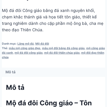
Mộ đá đôi Công giáo bằng đá xanh nguyên khối,
chạm khắc thánh giá và họa tiết tôn giáo, thiết kế
trang nghiêm dành cho cặp phần mộ ông bà, cha mẹ
theo đạo Thiên Chúa.
Danh mục:
Lăng mộ đá
,
Mộ đá đôi
Thẻ:
mẫu mộ công giáo đẹp
,
mẫu mộ đôi bằng đá công giáo
,
mộ công giáo
đá xanh
,
mộ đá đôi công giáo
,
mộ đá đôi thiên chúa giáo
,
mộ đôi đạo thiên
chúa
Mô tả
Mô tả
Mộ đá đôi Công giáo – Tôn