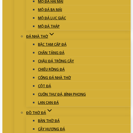
MỘ ĐÁ HAI MÁI
MỘ ĐÁ BA MÁI
MỘ ĐÁ LỤC GIÁC
MỘ ĐÁ THÁP
ĐÁ NHÀ THỜ
BẬC TAM CẤP ĐÁ
CHÂN TẢNG ĐÁ
CHẬU ĐÁ TRỒNG CÂY
CHIẾU RỒNG ĐÁ
CỔNG ĐÁ NHÀ THỜ
CỘT ĐÁ
CUỐN THƯ ĐÁ, BÌNH PHONG
LAN CAN ĐÁ
ĐỒ THỜ ĐÁ
BÀN THỜ ĐÁ
CÂY HƯƠNG ĐÁ