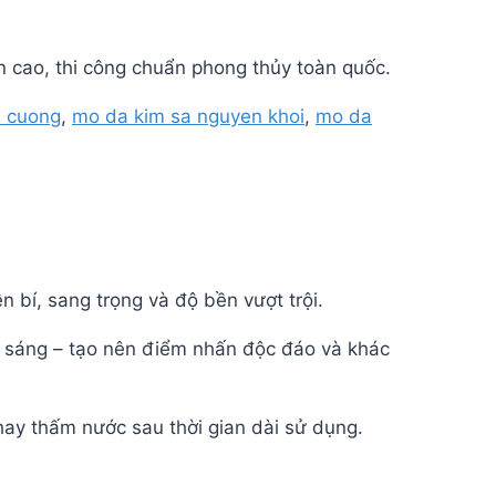
n cao, thi công chuẩn phong thủy toàn quốc.
 cuong
,
mo da kim sa nguyen khoi
,
mo da
bí, sang trọng và độ bền vượt trội.
nh sáng – tạo nên điểm nhấn độc đáo và khác
hay thấm nước sau thời gian dài sử dụng.