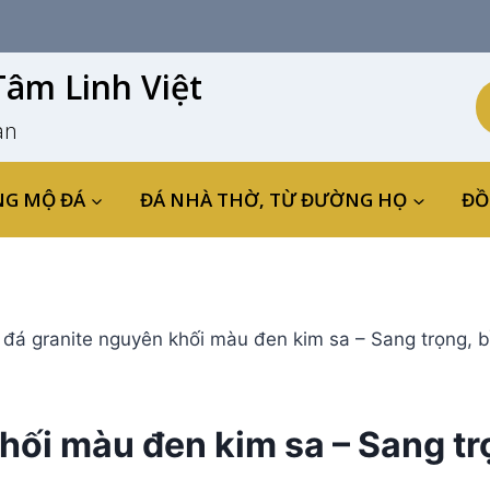
âm Linh Việt
an
NG MỘ ĐÁ
ĐÁ NHÀ THỜ, TỪ ĐƯỜNG HỌ
ĐỒ
đá granite nguyên khối màu đen kim sa – Sang trọng, bề
ối màu đen kim sa – Sang trọ