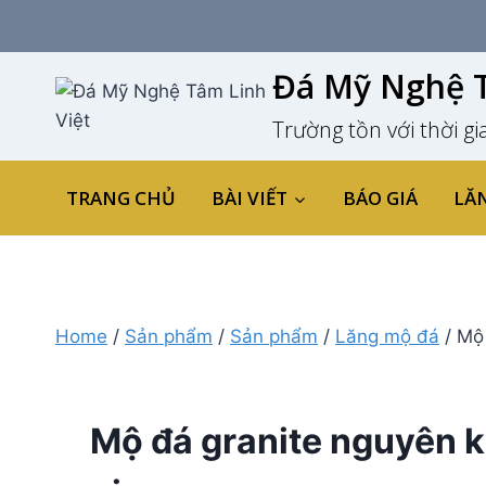
Skip
to
content
Đá Mỹ Nghệ T
Trường tồn với thời gi
TRANG CHỦ
BÀI VIẾT
BÁO GIÁ
LĂ
Home
/
Sản phẩm
/
Sản phẩm
/
Lăng mộ đá
/
Mộ 
Mộ đá granite nguyên kh