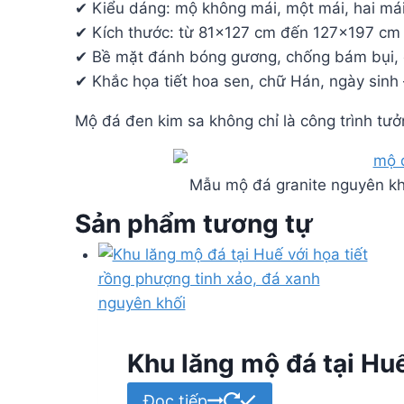
✔ Kiểu dáng: mộ không mái, một mái, hai má
✔ Kích thước: từ 81×127 cm đến 127×197 cm
✔ Bề mặt đánh bóng gương, chống bám bụi, 
✔ Khắc họa tiết hoa sen, chữ Hán, ngày sinh
Mộ đá đen kim sa không chỉ là công trình tưởn
Mẫu mộ đá granite nguyên khố
Sản phẩm tương tự
Khu lăng mộ đá tại Hu
Đọc tiếp