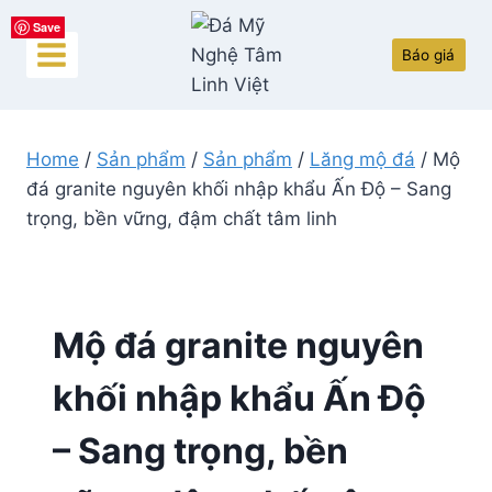
Skip
Save
Save
Save
Save
Save
to
Báo giá
content
Home
/
Sản phẩm
/
Sản phẩm
/
Lăng mộ đá
/
Mộ
đá granite nguyên khối nhập khẩu Ấn Độ – Sang
trọng, bền vững, đậm chất tâm linh
Mộ đá granite nguyên
khối nhập khẩu Ấn Độ
– Sang trọng, bền