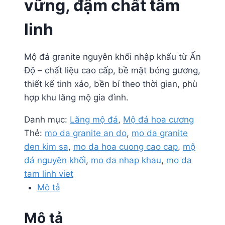
vững, đậm chất tâm
linh
Mộ đá granite nguyên khối nhập khẩu từ Ấn
Độ – chất liệu cao cấp, bề mặt bóng gương,
thiết kế tinh xảo, bền bỉ theo thời gian, phù
hợp khu lăng mộ gia đình.
Danh mục:
Lăng mộ đá
,
Mộ đá hoa cương
Thẻ:
mo da granite an do
,
mo da granite
den kim sa
,
mo da hoa cuong cao cap
,
mộ
đá nguyên khối
,
mo da nhap khau
,
mo da
tam linh viet
Mô tả
Mô tả