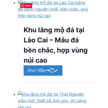
Save
Save
Save
Save
Khu lăng mộ đá tại
Lào Cai – Mẫu đá
bền chắc, hợp vùng
núi cao
Đọc tiếp