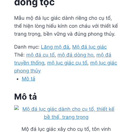
dòng tộc
Mẫu mộ đá lục giác dành riêng cho cụ tổ,
thể hiện lòng hiếu kính con cháu với thiết kế
trang trọng, bền vững và đúng phong thủy.
Danh mục:
Lăng mộ đá
,
Mộ đá lục giác
Thẻ:
mộ đá cụ tổ
,
mộ đá dòng họ
,
mộ đá
truyền thống
,
mộ lục giác cụ tổ
,
mộ lục giác
phong thủy
Mô tả
Mô tả
Mộ đá lục giác xây cho cụ tổ, tôn vinh