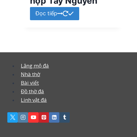
hợp Tây Nguyên
Đọc tiếp
Lăng mộ đá
Nhà thờ
Bài viết
Đồ thờ đá
Linh vật đá