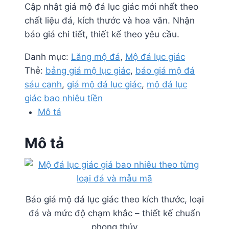
Cập nhật giá mộ đá lục giác mới nhất theo
chất liệu đá, kích thước và hoa văn. Nhận
báo giá chi tiết, thiết kế theo yêu cầu.
Danh mục:
Lăng mộ đá
,
Mộ đá lục giác
Thẻ:
bảng giá mộ lục giác
,
báo giá mộ đá
sáu cạnh
,
giá mộ đá lục giác
,
mộ đá lục
giác bao nhiêu tiền
Mô tả
Mô tả
Báo giá mộ đá lục giác theo kích thước, loại
đá và mức độ chạm khắc – thiết kế chuẩn
phong thủy