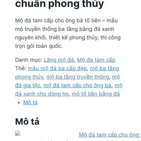
chuẩn phong thủy
Mộ đá tam cấp cho ông bà tổ tiên – mẫu
mộ truyền thống ba tầng bằng đá xanh
nguyên khối, thiết kế phong thủy, thi công
trọn gói toàn quốc.
Danh mục:
Lăng mộ đá
,
Mộ đá tam cấp
Thẻ:
mẫu mộ đá ba cấp đẹp
,
mộ ba tầng
phong thủy
,
mộ ba tầng truyền thống
,
mộ
đá gia tộc
,
mộ đá tam cấp cho ông bà
,
mộ
đá xanh cho dòng họ
,
mộ tổ tiên bằng đá
Mô tả
Mô tả