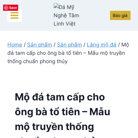
Skip
Save
Save
Save
Save
Save
to
Báo giá
content
Home
/
Sản phẩm
/
Sản phẩm
/
Lăng mộ đá
/
Mộ
đá tam cấp cho ông bà tổ tiên – Mẫu mộ truyền
thống chuẩn phong thủy
Mộ đá tam cấp cho
ông bà tổ tiên – Mẫu
mộ truyền thống