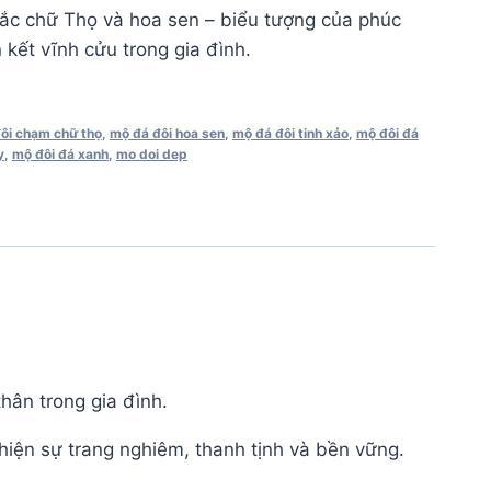
ắc chữ Thọ và hoa sen – biểu tượng của phúc
 kết vĩnh cửu trong gia đình.
ôi chạm chữ thọ
,
mộ đá đôi hoa sen
,
mộ đá đôi tinh xảo
,
mộ đôi đá
y
,
mộ đôi đá xanh
,
mo doi dep
hân trong gia đình.
hiện sự trang nghiêm, thanh tịnh và bền vững.