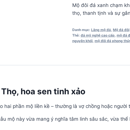
Mộ đôi đá xanh chạm kh
thọ, thanh tịnh và sự gắn
Danh mục:
Lăng mộ đá
,
Mộ đá đôi
Thẻ:
đá mỹ nghệ cao cấp
,
mộ đá đ
nguyên khối
,
mộ đôi đá phong thủ
Thọ, hoa sen tinh xảo
 hai phần mộ liền kề – thường là vợ chồng hoặc người t
mẫu mộ này vừa mang ý nghĩa tâm linh sâu sắc, vừa thể 