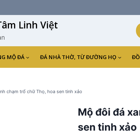
âm Linh Việt
an
NG MỘ ĐÁ
ĐÁ NHÀ THỜ, TỪ ĐƯỜNG HỌ
ĐỒ
nh chạm trổ chữ Thọ, hoa sen tinh xảo
Mộ đôi đá xa
sen tinh xảo