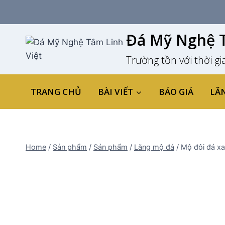
Skip
to
content
Đá Mỹ Nghệ T
Trường tồn với thời gi
TRANG CHỦ
BÀI VIẾT
BÁO GIÁ
LĂ
Home
/
Sản phẩm
/
Sản phẩm
/
Lăng mộ đá
/
Mộ đôi đá xa