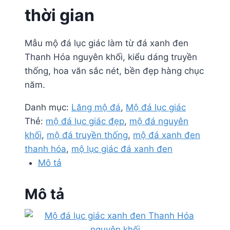
thời gian
Mẫu mộ đá lục giác làm từ đá xanh đen
Thanh Hóa nguyên khối, kiểu dáng truyền
thống, hoa văn sắc nét, bền đẹp hàng chục
năm.
Danh mục:
Lăng mộ đá
,
Mộ đá lục giác
Thẻ:
mộ đá lục giác đẹp
,
mộ đá nguyên
khối
,
mộ đá truyền thống
,
mộ đá xanh đen
thanh hóa
,
mộ lục giác đá xanh đen
Mô tả
Mô tả