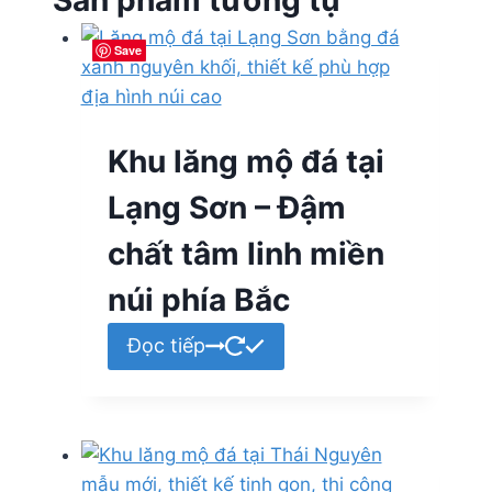
Sản phẩm tương tự
Save
Save
Save
Save
Khu lăng mộ đá tại
Lạng Sơn – Đậm
chất tâm linh miền
núi phía Bắc
Đọc tiếp