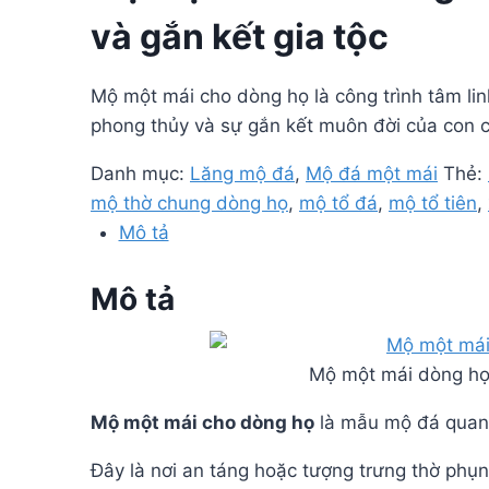
và gắn kết gia tộc
Mộ một mái cho dòng họ là công trình tâm linh
phong thủy và sự gắn kết muôn đời của con c
Danh mục:
Lăng mộ đá
,
Mộ đá một mái
Thẻ:
mộ thờ chung dòng họ
,
mộ tổ đá
,
mộ tổ tiên
,
Mô tả
Mô tả
Mộ một mái dòng họ 
Mộ một mái cho dòng họ
là mẫu mộ đá quan t
Đây là nơi an táng hoặc tượng trưng thờ phụn