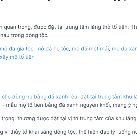
 quan trọng, được đặt tại trung tâm lăng thờ tổ tiên. T
háu trong dòng tộc.
mộ đá gia tộc
,
mộ đá họ tộc
,
mộ đá một mái
,
mo da xan
xây mộ tổ tiên
– mẫu mộ tổ tiên bằng đá xanh nguyên khối, mang ý ng
rọng, thường được đặt tại vị trí trung tâm của khu lăng
g vị thủy tổ khai sáng dòng tộc, thể hiện đạo lý “uống 