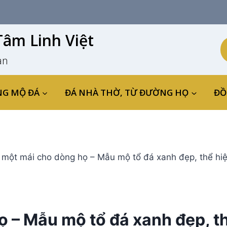
âm Linh Việt
an
NG MỘ ĐÁ
ĐÁ NHÀ THỜ, TỪ ĐƯỜNG HỌ
ĐỒ
một mái cho dòng họ – Mẫu mộ tổ đá xanh đẹp, thể hiện
 – Mẫu mộ tổ đá xanh đẹp, t