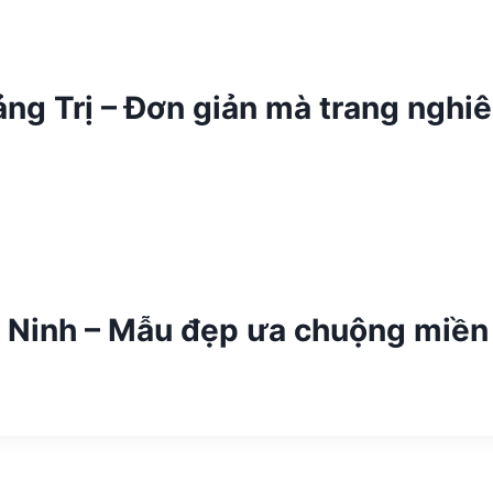
ảng Trị – Đơn giản mà trang nghi
ây Ninh – Mẫu đẹp ưa chuộng miề