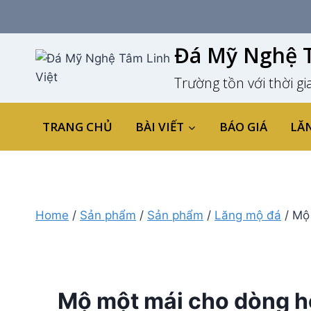
Skip
to
content
Đá Mỹ Nghệ T
Trường tồn với thời gi
TRANG CHỦ
BÀI VIẾT
BÁO GIÁ
LĂ
Home
/
Sản phẩm
/
Sản phẩm
/
Lăng mộ đá
/
Mộ 
Mộ một mái cho dòng họ