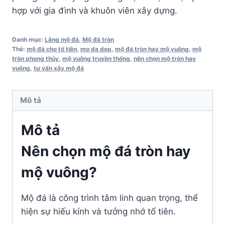
hợp với gia đình và khuôn viên xây dựng.
Danh mục:
Lăng mộ đá
,
Mộ đá tròn
Thẻ:
mộ đá cho tổ tiên
,
mo da dep
,
mộ đá tròn hay mộ vuông
,
mộ
tròn phong thủy
,
mộ vuông truyền thống
,
nên chọn mộ tròn hay
vuông
,
tư vấn xây mộ đá
Mô tả
Mô tả
Nên chọn mộ đá tròn hay
mộ vuông?
Mộ đá là công trình tâm linh quan trọng, thể
hiện sự hiếu kính và tưởng nhớ tổ tiên.