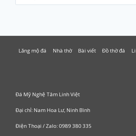
kiếm
cho:
Lăng mộ đá
Nhà thờ
Bài viết
Đồ thờ đá
L
Đá Mỹ Nghệ Tâm Linh Việt
Đại chỉ: Nam Hoa Lư, Ninh Bình
Điện Thoại / Zalo: 0989 380 335