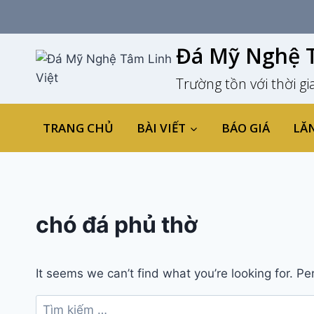
Skip
to
content
Đá Mỹ Nghệ T
Trường tồn với thời gi
TRANG CHỦ
BÀI VIẾT
BÁO GIÁ
LĂ
chó đá phủ thờ
It seems we can’t find what you’re looking for. P
Tìm