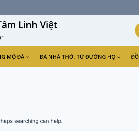
âm Linh Việt
an
NG MỘ ĐÁ
ĐÁ NHÀ THỜ, TỪ ĐƯỜNG HỌ
ĐỒ
erhaps searching can help.