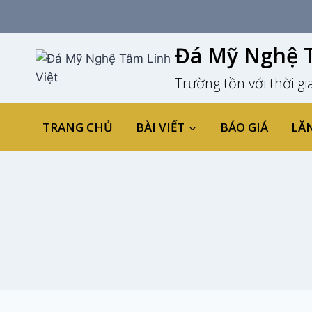
Skip
to
content
Đá Mỹ Nghệ T
Trường tồn với thời gi
TRANG CHỦ
BÀI VIẾT
BÁO GIÁ
LĂ