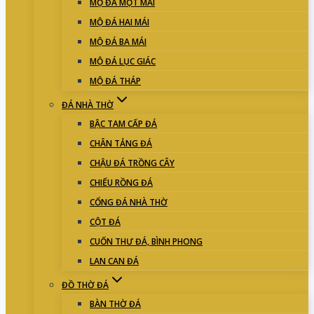
MỘ ĐÁ MỘT MÁI
MỘ ĐÁ HAI MÁI
MỘ ĐÁ BA MÁI
MỘ ĐÁ LỤC GIÁC
MỘ ĐÁ THÁP
ĐÁ NHÀ THỜ
BẬC TAM CẤP ĐÁ
CHÂN TẢNG ĐÁ
CHẬU ĐÁ TRỒNG CÂY
CHIẾU RỒNG ĐÁ
CỔNG ĐÁ NHÀ THỜ
CỘT ĐÁ
CUỐN THƯ ĐÁ, BÌNH PHONG
LAN CAN ĐÁ
ĐỒ THỜ ĐÁ
BÀN THỜ ĐÁ