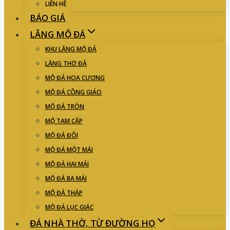
LIÊN HỆ
BÁO GIÁ
LĂNG MỘ ĐÁ
KHU LĂNG MỘ ĐÁ
LĂNG THỜ ĐÁ
MỘ ĐÁ HOA CƯƠNG
MỘ ĐÁ CÔNG GIÁO
MỘ ĐÁ TRÒN
MỘ TAM CẤP
MỘ ĐÁ ĐÔI
MỘ ĐÁ MỘT MÁI
MỘ ĐÁ HAI MÁI
MỘ ĐÁ BA MÁI
MỘ ĐÁ THÁP
MỘ ĐÁ LỤC GIÁC
ĐÁ NHÀ THỜ, TỪ ĐƯỜNG HỌ