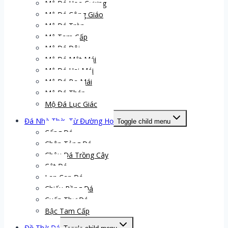
Mộ Đá Hoa Cương
Mộ Đá Công Giáo
Mộ Đá Tròn
Mộ Tam Cấp
Mộ Đá Đôi
Mộ Đá Một Mái
Mộ Đá Hai Mái
Mộ Đá Ba Mái
Mộ Đá Tháp
Mộ Đá Lục Giác
Đá Nhà Thờ, Từ Đường Họ
Toggle child menu
Cổng Đá
Chân Tảng Đá
Chậu Đá Trồng Cây
Cột Đá
Lan Can Đá
Chiếu Rồng Đá
Cuốn Thư Đá
Bậc Tam Cấp
Đồ Thờ Đá