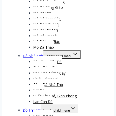
Mộ Đá Hoa Cương
Mộ Đá Công Giáo
Mộ Đá Đôi
Mộ Đá Tam Cấp
Mộ Đá Một Mái
Mộ Đá Hai Mái
Mộ Đá Ba Mái
Mộ Đá Lục Giác
Mộ Đá Tháp
Đá Nhà Thờ
Toggle child menu
Bậc Tam Cấp Đá
Chân Tảng Đá
Chậu Đá Trồng Cây
Chiếu Rồng Đá
Cổng Đá Nhà Thờ
Cột Đá
Cuốn Thư Đá, Bình Phong
Lan Can Đá
Đồ Thờ Đá
Toggle child menu