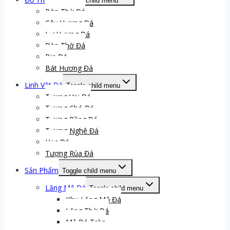
Toggle child menu
Bàn Thờ Đá
Cây Hương Đá
Lư Hương Đá
Đèn Thờ Đá
Bia Đá
Bát Hương Đá
Linh Vật Đá
Toggle child menu
Tượng Voi Đá
Tượng Chó Đá
Tượng Rồng Đá
Tượng Nghê Đá
Hạc Đá
Tượng Rùa Đá
Sản Phẩm
Toggle child menu
Lăng Mộ Đá
Toggle child menu
Khu Lăng Mộ Đá
Lăng Thờ Đá
Mộ Đá Tròn