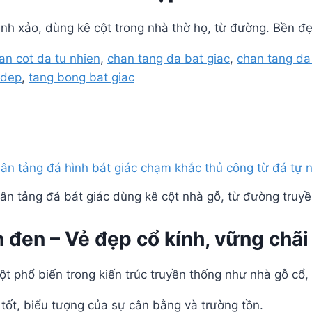
nh xảo, dùng kê cột trong nhà thờ họ, từ đường. Bền đẹ
an cot da tu nhien
,
chan tang da bat giac
,
chan tang da
 dep
,
tang bong bat giac
n tảng đá bát giác dùng kê cột nhà gỗ, từ đường truy
 đen – Vẻ đẹp cổ kính, vững chãi 
ột phổ biến trong kiến trúc truyền thống như nhà gỗ cổ,
tốt, biểu tượng của sự cân bằng và trường tồn.