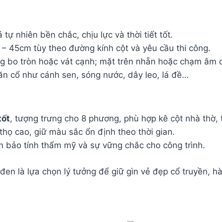
á tự nhiên bền chắc, chịu lực và thời tiết tốt.
 – 45cm tùy theo đường kính cột và yêu cầu thi công.
ng bo tròn hoặc vát cạnh; mặt trên nhẵn hoặc chạm âm 
n cổ như cánh sen, sóng nước, dây leo, lá đề…
tốt
, tượng trưng cho 8 phương, phù hợp kê cột nhà thờ, 
thọ cao, giữ màu sắc ổn định theo thời gian.
m bảo tính thẩm mỹ và sự vững chắc cho công trình.
đen là lựa chọn lý tưởng để giữ gìn vẻ đẹp cổ truyền, h