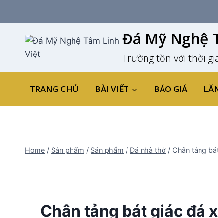
Skip
to
content
Đá Mỹ Nghệ T
Trường tồn với thời gi
TRANG CHỦ
BÀI VIẾT
BÁO GIÁ
LĂ
Home
/
Sản phẩm
/
Sản phẩm
/
Đá nhà thờ
/
Chân tảng bát
Chân tảng bát giác đá 