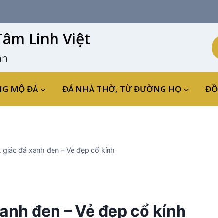
âm Linh Việt
an
NG MỘ ĐÁ
ĐÁ NHÀ THỜ, TỪ ĐƯỜNG HỌ
ĐỒ
 giác đá xanh đen – Vẻ đẹp cổ kính
xanh đen – Vẻ đẹp cổ kính