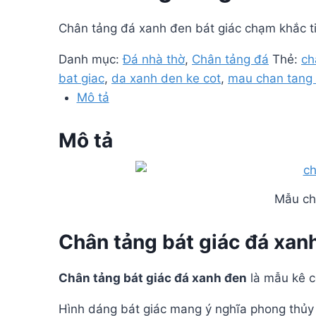
Chân tảng đá xanh đen bát giác chạm khắc ti
Danh mục:
Đá nhà thờ
,
Chân tảng đá
Thẻ:
ch
bat giac
,
da xanh den ke cot
,
mau chan tang
Mô tả
Mô tả
Mẫu châ
Chân tảng bát giác đá xanh
Chân tảng bát giác đá xanh đen
là mẫu kê c
Hình dáng bát giác mang ý nghĩa phong thủy 