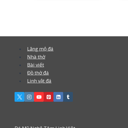
Lăng mộ đá
Nhà thờ
Bài viết
Đồ thờ đá
Linh vật đá