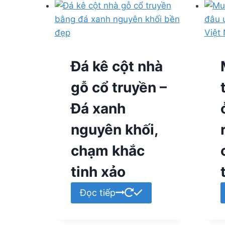
Đá kê cột nhà
gỗ cổ truyền –
Đá xanh
nguyên khối,
chạm khắc
tinh xảo
Đọc tiếp