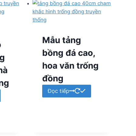
Mẫu tảng
p
bồng đá cao,
ng
hoa văn trống
hà
đồng
ờng
Đọc tiếp