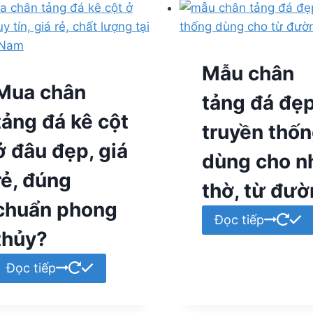
Mẫu chân
Mua chân
tảng đá đẹ
tảng đá kê cột
truyền thố
ở đâu đẹp, giá
dùng cho n
rẻ, đúng
thờ, từ đư
chuẩn phong
Đọc tiếp
thủy?
Đọc tiếp