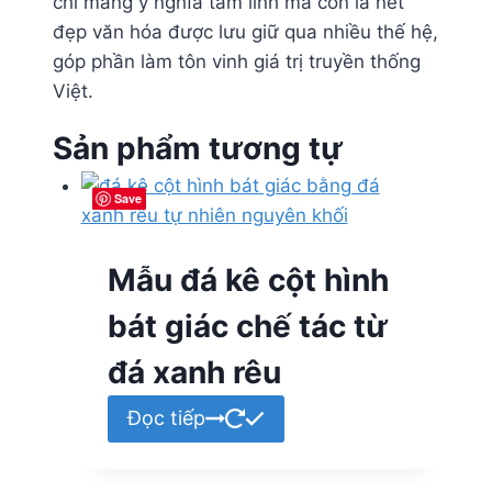
chỉ mang ý nghĩa tâm linh mà còn là nét
đẹp văn hóa được lưu giữ qua nhiều thế hệ,
góp phần làm tôn vinh giá trị truyền thống
Việt.
Sản phẩm tương tự
Save
Save
Save
Save
Mẫu đá kê cột hình
bát giác chế tác từ
đá xanh rêu
Đọc tiếp