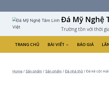
Skip
to
content
Đá Mỹ Nghệ T
Trường tồn với thời gi
TRANG CHỦ
BÀI VIẾT
BÁO GIÁ
LĂ
Home
/
Sản phẩm
/
Sản phẩm
/
Đá nhà thờ
/
Đá kê cột mái