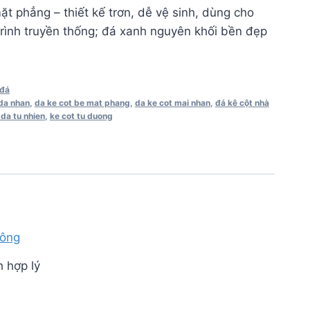
t phẳng – thiết kế trơn, dễ vệ sinh, dùng cho
trình truyền thống; đá xanh nguyên khối bền đẹp
 đá
da nhan
,
da ke cot be mat phang
,
da ke cot mai nhan
,
đá kê cột nhà
 da tu nhien
,
ke cot tu duong
h hợp lý