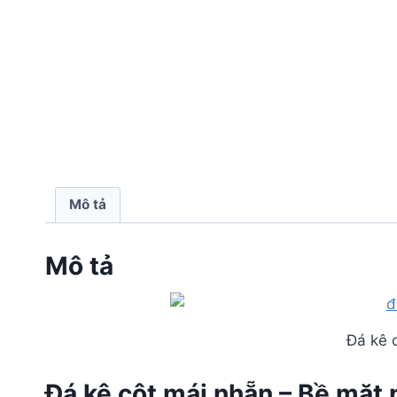
Mô tả
Mô tả
Đá kê c
Đá kê cột mái nhẵn – Bề mặt 