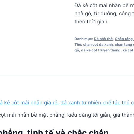
Đá kê cột mái nhẵn bề mặ
nhà gỗ, từ đường, công 
theo thời gian.
Danh mục:
Đá nhà thờ
,
Chân tảng
Thẻ:
chan cot da xanh
,
chan tang 
gỗ
,
da ke cot truyen thong
,
ke cot
ột mái nhẵn bề mặt phẳng, kiểu dáng tối giản, giá thàn
phẳng, tinh tế và chắc chắn