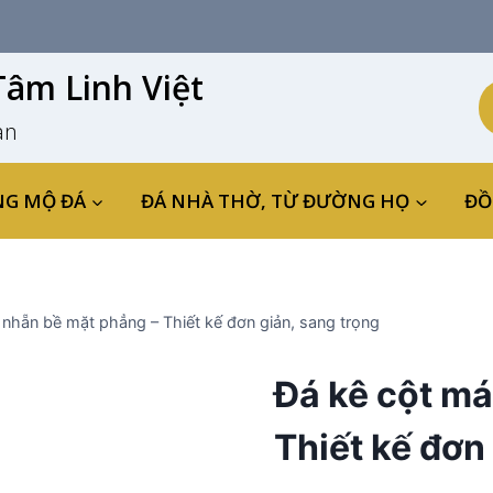
âm Linh Việt
an
NG MỘ ĐÁ
ĐÁ NHÀ THỜ, TỪ ĐƯỜNG HỌ
ĐỒ
 nhẵn bề mặt phẳng – Thiết kế đơn giản, sang trọng
Đá kê cột má
Thiết kế đơn