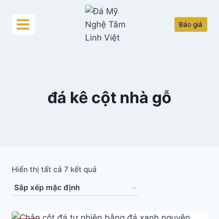
Skip
to
Báo giá
content
đá kê cột nhà gỗ
Hiển thị tất cả 7 kết quả