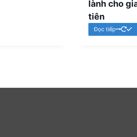
lành cho gi
tiên
Đọc tiếp