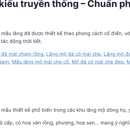
kiểu truyền thống – Chuẩn p
 mẫu lăng đá được thiết kế theo phong cách cổ điển, v
ác động thời tiết.
 đá mái chạm rồng
,
Lăng mộ đá có mái che
,
Lăng mộ đ
 Nam
,
Mẫu lăng mộ mái che cổ
,
Mộ đá có mái che đẹp
,
M
 mẫu thiết kế phổ biến trong các khu lăng mộ dòng họ, g
ũ cấp, có hoa văn rồng, phượng, hoa sen… mang ý nghĩ