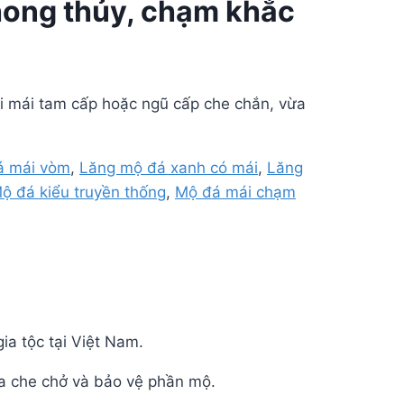
hong thủy, chạm khắc
ới mái tam cấp hoặc ngũ cấp che chắn, vừa
á mái vòm
,
Lăng mộ đá xanh có mái
,
Lăng
ộ đá kiểu truyền thống
,
Mộ đá mái chạm
ia tộc tại Việt Nam.
a che chở và bảo vệ phần mộ.