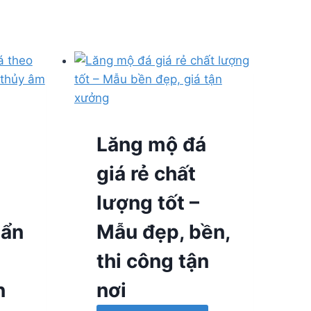
Lăng mộ đá
giá rẻ chất
lượng tốt –
uẩn
Mẫu đẹp, bền,
thi công tận
n
nơi