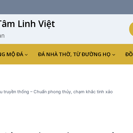
âm Linh Việt
an
NG MỘ ĐÁ
ĐÁ NHÀ THỜ, TỪ ĐƯỜNG HỌ
ĐỒ
u truyền thống – Chuẩn phong thủy, chạm khắc tinh xảo