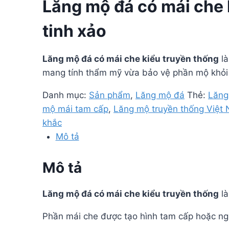
Lăng mộ đá có mái che 
tinh xảo
Lăng mộ đá có mái che kiểu truyền thống
là
mang tính thẩm mỹ vừa bảo vệ phần mộ khỏi t
Danh mục:
Sản phẩm
,
Lăng mộ đá
Thẻ:
Lăng
mộ mái tam cấp
,
Lăng mộ truyền thống Việt
khắc
Mô tả
Mô tả
Lăng mộ đá có mái che kiểu truyền thống
là
Phần mái che được tạo hình tam cấp hoặc ng