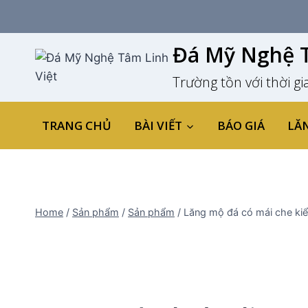
Skip
to
content
Đá Mỹ Nghệ T
Trường tồn với thời gi
TRANG CHỦ
BÀI VIẾT
BÁO GIÁ
LĂ
Home
/
Sản phẩm
/
Sản phẩm
/
Lăng mộ đá có mái che kiể