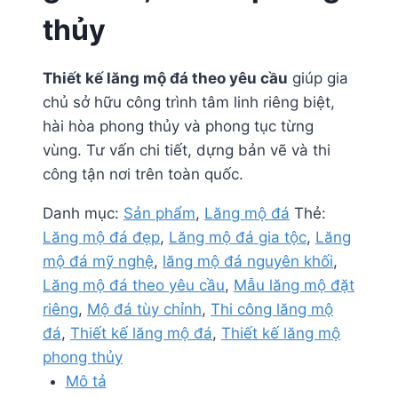
thủy
Thiết kế lăng mộ đá theo yêu cầu
giúp gia
chủ sở hữu công trình tâm linh riêng biệt,
hài hòa phong thủy và phong tục từng
vùng. Tư vấn chi tiết, dựng bản vẽ và thi
công tận nơi trên toàn quốc.
Danh mục:
Sản phẩm
,
Lăng mộ đá
Thẻ:
Lăng mộ đá đẹp
,
Lăng mộ đá gia tộc
,
Lăng
mộ đá mỹ nghệ
,
lăng mộ đá nguyên khối
,
Lăng mộ đá theo yêu cầu
,
Mẫu lăng mộ đặt
riêng
,
Mộ đá tùy chỉnh
,
Thi công lăng mộ
đá
,
Thiết kế lăng mộ đá
,
Thiết kế lăng mộ
phong thủy
Mô tả