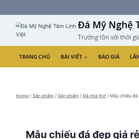
Skip
to
content
Đá Mỹ Nghệ T
Trường tồn với thời gi
TRANG CHỦ
BÀI VIẾT
BÁO GIÁ
LĂ
Home
/
Sản phẩm
/
Sản phẩm
/
Đá nhà thờ
/
Mẫu chiếu đá 
Mẫu chiếu đá đẹp giá r