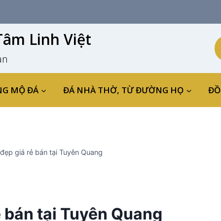
âm Linh Việt
an
NG MỘ ĐÁ
ĐÁ NHÀ THỜ, TỪ ĐƯỜNG HỌ
ĐỒ
đẹp giá rẻ bán tại Tuyên Quang
ẻ bán tại Tuyên Quang