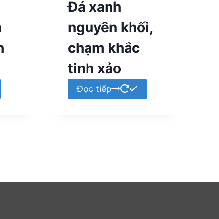
Đá xanh
n
nguyên khối,
h
chạm khắc
tinh xảo
Đọc tiếp