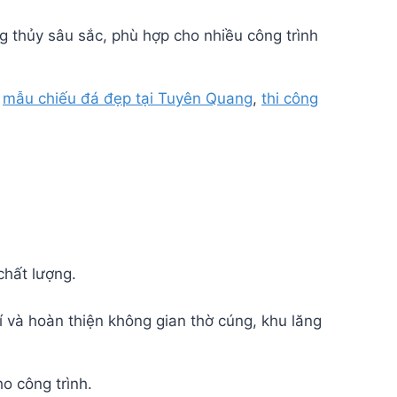
g thủy sâu sắc, phù hợp cho nhiều công trình
,
mẫu chiếu đá đẹp tại Tuyên Quang
,
thi công
chất lượng.
í và hoàn thiện không gian thờ cúng, khu lăng
o công trình.