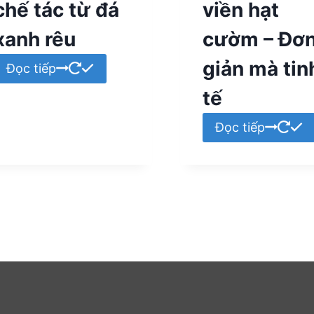
chế tác từ đá
viền hạt
xanh rêu
cườm – Đơ
giản mà tin
Đọc tiếp
tế
Đọc tiếp