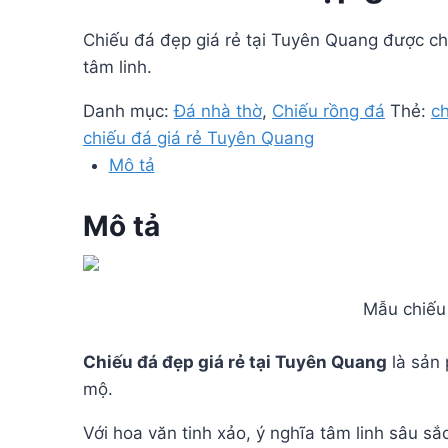
Chiếu đá đẹp giá rẻ tại Tuyên Quang được ch
tâm linh.
Danh mục:
Đá nhà thờ
,
Chiếu rồng đá
Thẻ:
c
chiếu đá giá rẻ Tuyên Quang
Mô tả
Mô tả
Mẫu chiếu 
Chiếu đá đẹp giá rẻ tại Tuyên Quang
là sản 
mộ.
Với hoa văn tinh xảo, ý nghĩa tâm linh sâu sắ