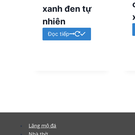
xanh đen tự
nhiên
Đọc tiếp
Lăng mộ đá
Nhà thờ