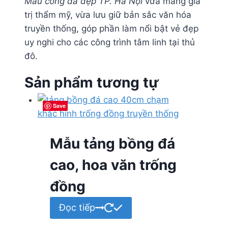
Mẫu cổng đá đẹp TP. Hà Nội
vừa mang giá
trị thẩm mỹ, vừa lưu giữ bản sắc văn hóa
truyền thống, góp phần làm nổi bật vẻ đẹp
uy nghi cho các công trình tâm linh tại thủ
đô.
Sản phẩm tương tự
Save
Save
Save
Save
Mẫu tảng bồng đá
cao, hoa văn trống
đồng
Đọc tiếp