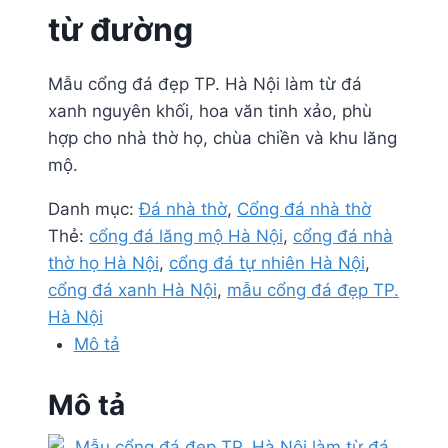
từ đường
Mẫu cổng đá đẹp TP. Hà Nội làm từ đá
xanh nguyên khối, hoa văn tinh xảo, phù
hợp cho nhà thờ họ, chùa chiền và khu lăng
mộ.
Danh mục:
Đá nhà thờ
,
Cổng đá nhà thờ
Thẻ:
cổng đá lăng mộ Hà Nội
,
cổng đá nhà
thờ họ Hà Nội
,
cổng đá tự nhiên Hà Nội
,
cổng đá xanh Hà Nội
,
mẫu cổng đá đẹp TP.
Hà Nội
Mô tả
Mô tả