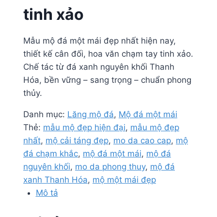
tinh xảo
Mẫu mộ đá một mái đẹp nhất hiện nay,
thiết kế cân đối, hoa văn chạm tay tinh xảo.
Chế tác từ đá xanh nguyên khối Thanh
Hóa, bền vững – sang trọng – chuẩn phong
thủy.
Danh mục:
Lăng mộ đá
,
Mộ đá một mái
Thẻ:
mẫu mộ đẹp hiện đại
,
mẫu mộ đẹp
nhất
,
mộ cải táng đẹp
,
mo da cao cap
,
mộ
đá chạm khắc
,
mộ đá một mái
,
mộ đá
nguyên khối
,
mo da phong thuy
,
mộ đá
xanh Thanh Hóa
,
mộ một mái đẹp
Mô tả