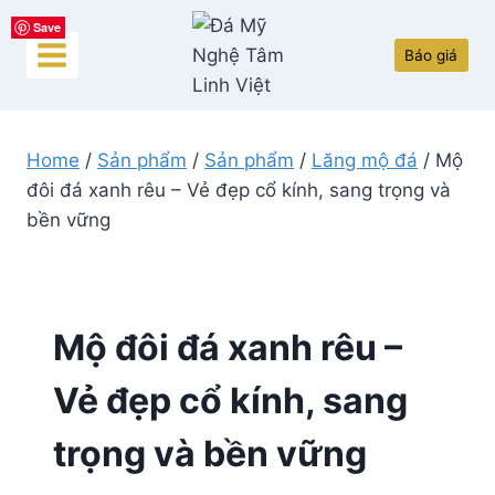
Skip
Save
Save
Save
Save
Save
to
Báo giá
content
Home
/
Sản phẩm
/
Sản phẩm
/
Lăng mộ đá
/
Mộ
đôi đá xanh rêu – Vẻ đẹp cổ kính, sang trọng và
bền vững
Mộ đôi đá xanh rêu –
Vẻ đẹp cổ kính, sang
trọng và bền vững