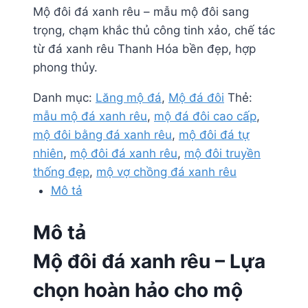
Mộ đôi đá xanh rêu – mẫu mộ đôi sang
trọng, chạm khắc thủ công tinh xảo, chế tác
từ đá xanh rêu Thanh Hóa bền đẹp, hợp
phong thủy.
Danh mục:
Lăng mộ đá
,
Mộ đá đôi
Thẻ:
mẫu mộ đá xanh rêu
,
mộ đá đôi cao cấp
,
mộ đôi bằng đá xanh rêu
,
mộ đôi đá tự
nhiên
,
mộ đôi đá xanh rêu
,
mộ đôi truyền
thống đẹp
,
mộ vợ chồng đá xanh rêu
Mô tả
Mô tả
Mộ đôi đá xanh rêu – Lựa
chọn hoàn hảo cho mộ