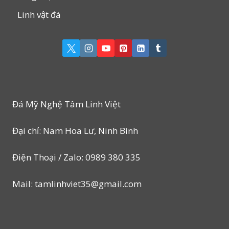
Ý
Linh vật đá
NGHĨA
VỀ
CHA
MẸ,
TỔ
TIÊN
ĐƯỢC
SỬ
Đá Mỹ Nghệ Tâm Linh Việt
DỤNG
NHIỀU
Đại chỉ: Nam Hoa Lư, Ninh Bình
Điện Thoại / Zalo: 0989 380 335
Mail: tamlinhviet35@gmail.com