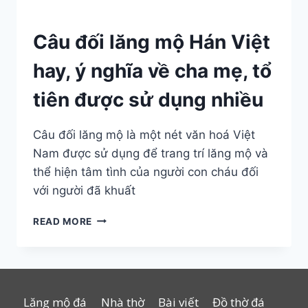
Câu đối lăng mộ Hán Việt
hay, ý nghĩa về cha mẹ, tổ
tiên được sử dụng nhiều
Câu đối lăng mộ là một nét văn hoá Việt
Nam được sử dụng để trang trí lăng mộ và
thể hiện tâm tình của người con cháu đối
với người đã khuất
CÂU
READ MORE
ĐỐI
LĂNG
MỘ
HÁN
VIỆT
Lăng mộ đá
Nhà thờ
Bài viết
Đồ thờ đá
HAY,