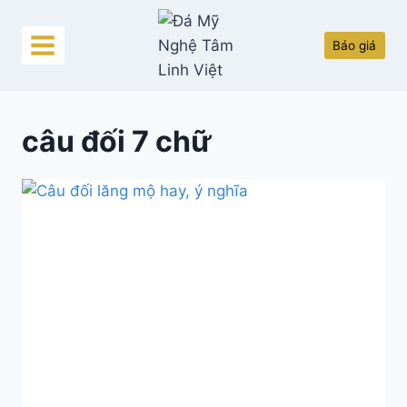
Skip
to
Báo giá
content
câu đối 7 chữ