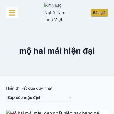
Skip
to
Báo giá
content
mộ hai mái hiện đại
Hiển thị kết quả duy nhất