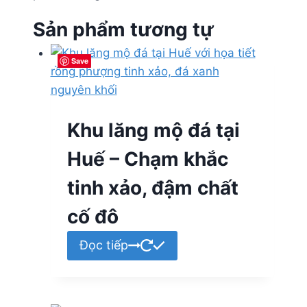
Sản phẩm tương tự
Save
Save
Save
Save
Khu lăng mộ đá tại
Huế – Chạm khắc
tinh xảo, đậm chất
cố đô
Đọc tiếp