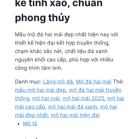
kế tinh xảo, chuẩn
phong thủy
Mẫu mộ đá hai mái đẹp nhất hiện nay với
thiết kế hiện đại kết hợp truyền thống,
chạm khắc sắc nét, chất liệu đá xanh
nguyên khối cao cấp, phù hợp với nhiều
công trình tâm linh.
Danh mục:
Lăng mộ đá
,
Mộ đá hai mái
Thẻ:
mẫu mộ hai mái đẹp
,
mộ đá hai mái truyền
thống
,
mộ hai mái
,
mộ hai mái 2025
,
mộ hai
mái cao cấp
,
mộ hai mái đá xanh
,
mộ hai
mái đẹp nhất
,
mộ hai mái hiện đại
Mô tả