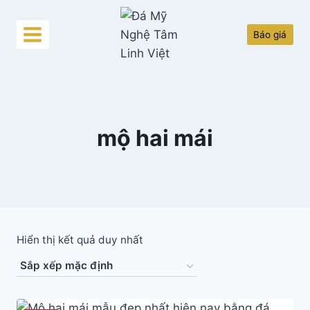
Skip
to
Báo giá
content
mộ hai mái
Hiển thị kết quả duy nhất